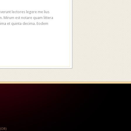
averunt lectores legere me lius
m. Mirum est notare quam littera
cima et quinta decima. Eodem
 (OR)