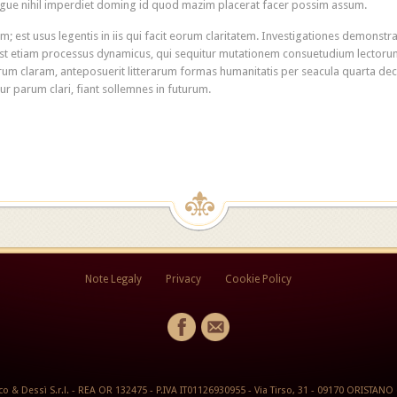
ngue nihil imperdiet doming id quod mazim placerat facer possim assum.
m; est usus legentis in iis qui facit eorum claritatem. Investigationes demonstr
s est etiam processus dynamicus, qui sequitur mutationem consuetudium lectoru
um claram, anteposuerit litterarum formas humanitatis per seacula quarta de
ur parum clari, fiant sollemnes in futurum.
Note Legaly
Privacy
Cookie Policy
o & Dessì S.r.l. - REA OR 132475 - P.IVA IT01126930955 - Via Tirso, 31 - 09170 ORISTANO