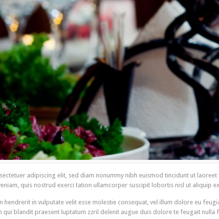
sectetuer adipiscing elit, sed diam nonummy nibh euismod tincidunt ut laoree
veniam, quis nostrud exerci tation ullamcorper suscipit lobortis nisl ut aliqui
 hendrerit in vulputate velit esse molestie consequat, vel illum dolore eu feugiat
qui blandit praesent luptatum zzril delenit augue duis dolore te feugait nulla 