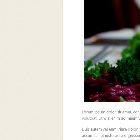
Lorem ipsum dolor sit amet, con
volutpat. Ut wisi enim ad minim 
Duis autem vel eum iriure dolor in
accumsan et iusto odio dignissim 