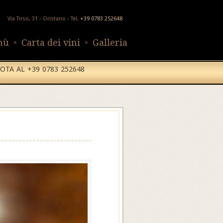
Via Tirso, 31 - Oristano - Tel.
+39 0783 252648
nù
Carta dei vini
Galleria
OTA AL +39 0783 252648