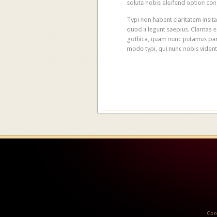
soluta nobis eleifend option co
Typi non habent claritatem insita
quod ii legunt saepius. Clarita
gothica, quam nunc putamus par
modo typi, qui nunc nobis vident
Cocc