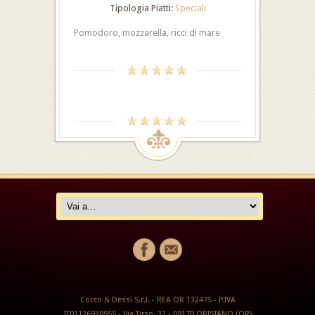
Tipologia Piatti:
Speciali
Pomodoro, mozzarella, ricci di mare
Cocco & Dessì S.r.l. - REA OR 132475 - P.IVA
IT01126930955 - Via Tirso, 31 - 09170 ORISTANO (OR)