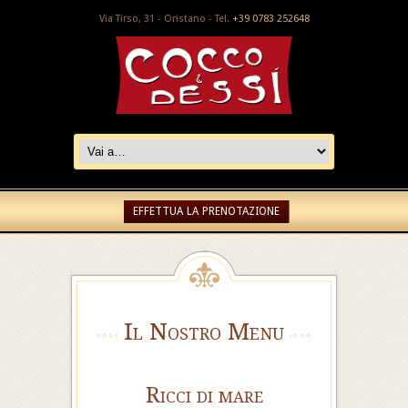
Via Tirso, 31 - Oristano - Tel.
+39 0783 252648
EFFETTUA LA PRENOTAZIONE
Il Nostro Menu
Ricci di mare